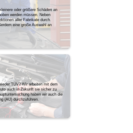
kleinere oder größere Schäden an
behoben werden müssen. Neben
ktionen aller Fabrikate durch.
ßerdem eine große Auswahl an
 wieder TÜV? Wir arbeiten mit dem
to auch in Zukunft sie sicher zu
Hauptuntersuchung haben wir auch die
ng (AU) durchzuführen.